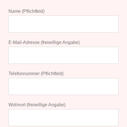
Name (Pflicht­feld)
E‑Mail-Adres­se (frei­wil­li­ge Angabe)
Tele­fon­num­mer (Pflicht­feld)
Wohn­ort (frei­wil­li­ge Angabe)