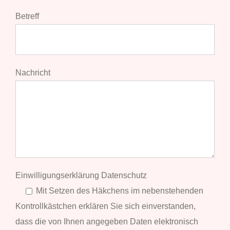
Betreff
Nachricht
Ein­wil­li­gungs­er­klä­rung Datenschutz
Mit Set­zen des Häk­chens im neben­ste­hen­den
Kon­troll­käst­chen erklä­ren Sie sich ein­ver­stan­den,
dass die von Ihnen ange­ge­ben Daten elek­tro­nisch